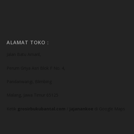
ALAMAT TOKO :
Jalan Batu Amaril,
Perum Griya Asri Blok F No. 4,
Pandanwangi, Blimbing
Malang, Jawa Timur 65125
Ketik
grosirbukubantal.com
/
jajanankoe
di Google Maps