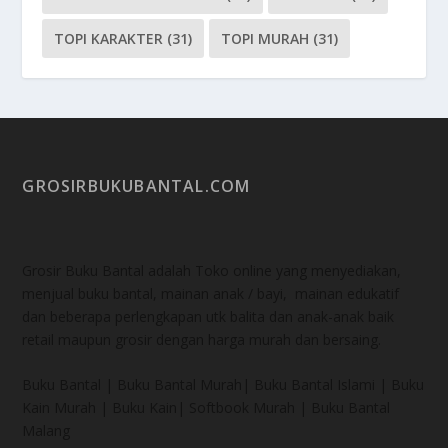
TOPI KARAKTER
(31)
TOPI MURAH
(31)
GROSIRBUKUBANTAL.COM
Grosir Buku Bantal adalah Toko online yang menyediakan,
menjual buku bantal, mainan anak / bayi, mainan edukatif
dan beberapa perlengkapan utk balita dan anak-anak baik
retail maupun grosir dengan harga murah dan bersaing.
Buku Bantal | Buku Bantal Murah| Buku Bantal Islami | Buku
Kain Murah | Buku Kain| Softbook Murah | Buku Bantal
Malang