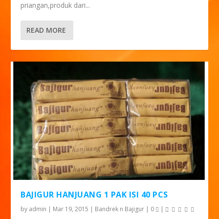
priangan,produk dari...
READ MORE
BAJIGUR HANJUANG 1 PAK ISI 40 PCS
by
admin
|
Mar 19, 2015
|
Bandrek n Bajigur
|
0
|