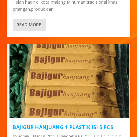
Telah hadir di kota malang Minuman tradisional khas
priangan,produk dari...
READ MORE
BAJIGUR HANJUANG 1 PLASTIK ISI 5 PCS
by
admin
|
Mar 19, 2015
|
Bandrek n Bajigur
|
0
|