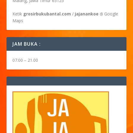
Malang, Jawa Timur 65125
Ketik
grosirbukubantal.com
/
jajanankoe
di Google
Maps
JAM BUKA :
07.00 – 21.00