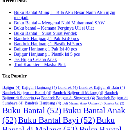
Recent Posts
Buku Bantal Mungil – Bila Aku Besar Nanti Aku ingin
menjadi
Buku Bantal – Mengenal Nabi Muhammad SAW
Buku bantal – Kemana Perginya Uli si Ulat
Buku Bantal – Surat-Surat Pendek
Bandrek Hanjuang 1 Pak Isi 40 pcs
Bandrek Hanjuang 1 Plastik Isi 5 pcs
Bajigur Hanjuang 1 Pak Isi 40 pcs
Bajigur Hanjuang 1 Plastik Isi 5 pcs
Jas Hujan Celana Anak
Topi Karakter – Masha Pink
Tag Populer
Bajigur
(4)
Bajigur Hanjuang
(4)
Bandrek
(4)
Bandrek Bajigur di Batu
(4)
Bandrek Bajigur di Kediri
(4)
Bandrek Bajigur di Malang
(4)
Bandrek
Bajigur di Sidoarjo
(4)
Bandrek Bajigur di Singosari
(4)
Bandrek Bajigur di
Surabaya
(4)
Bandrek Hanjuang
(4)
Beli Mainan Anak Online
(3)
Boneka Jari
(2)
Buku Bantal
(52)
Buku Bantal Anak
(52)
Buku Bantal Bayi
(52)
Buku
Bantal di Malang
(52)
Buku Bantal