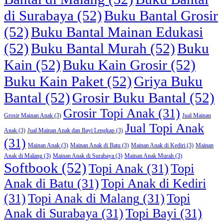
di Surabaya
(52)
Buku Bantal Grosir
(52)
Buku Bantal Mainan Edukasi
(52)
Buku Bantal Murah
(52)
Buku
Kain
(52)
Buku Kain Grosir
(52)
Buku Kain Paket
(52)
Griya Buku
Bantal
(52)
Grosir Buku Bantal
(52)
Grosir Topi Anak
(31)
Grosir Mainan Anak
(3)
Jual Mainan
Jual Topi Anak
Anak
(3)
Jual Mainan Anak dan Bayi Lengkap
(3)
(31)
Mainan Anak
(3)
Mainan Anak di Batu
(3)
Mainan Anak di Kediri
(3)
Mainan
Anak di Malang
(3)
Mainan Anak di Surabaya
(3)
Mainan Anak Murah
(3)
Softbook
(52)
Topi Anak
(31)
Topi
Anak di Batu
(31)
Topi Anak di Kediri
(31)
Topi Anak di Malang
(31)
Topi
Anak di Surabaya
(31)
Topi Bayi
(31)