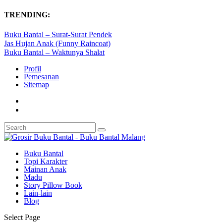
TRENDING:
Buku Bantal – Surat-Surat Pendek
Jas Hujan Anak (Funny Raincoat)
Buku Bantal – Waktunya Shalat
Profil
Pemesanan
Sitemap
Buku Bantal
Topi Karakter
Mainan Anak
Madu
Story Pillow Book
Lain-lain
Blog
Select Page