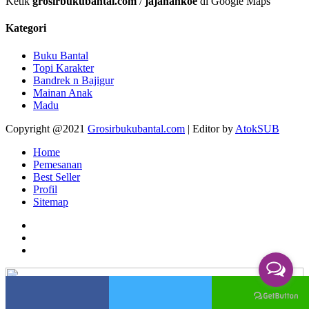
Ketik
grosirbukubantal.com
/
jajanankoe
di Google Maps
Kategori
Buku Bantal
Topi Karakter
Bandrek n Bajigur
Mainan Anak
Madu
Copyright @2021
Grosirbukubantal.com
| Editor by
AtokSUB
Home
Pemesanan
Best Seller
Profil
Sitemap