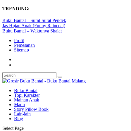
TRENDING:
Buku Bantal – Surat-Surat Pendek
Jas Hujan Anak (Funny Raincoat)
Buku Bantal – Waktunya Shalat
Profil
Pemesanan
Sitemap
Buku Bantal
Topi Karakter
Mainan Anak
Madu
Story Pillow Book
Lain-lain
Blog
Select Page