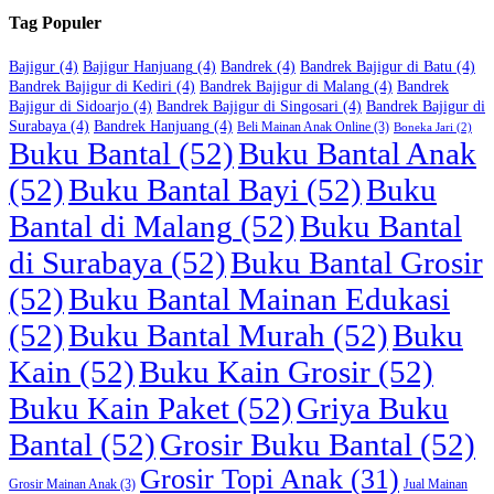
Tag Populer
Bajigur
(4)
Bajigur Hanjuang
(4)
Bandrek
(4)
Bandrek Bajigur di Batu
(4)
Bandrek Bajigur di Kediri
(4)
Bandrek Bajigur di Malang
(4)
Bandrek
Bajigur di Sidoarjo
(4)
Bandrek Bajigur di Singosari
(4)
Bandrek Bajigur di
Surabaya
(4)
Bandrek Hanjuang
(4)
Beli Mainan Anak Online
(3)
Boneka Jari
(2)
Buku Bantal
(52)
Buku Bantal Anak
(52)
Buku Bantal Bayi
(52)
Buku
Bantal di Malang
(52)
Buku Bantal
di Surabaya
(52)
Buku Bantal Grosir
(52)
Buku Bantal Mainan Edukasi
(52)
Buku Bantal Murah
(52)
Buku
Kain
(52)
Buku Kain Grosir
(52)
Buku Kain Paket
(52)
Griya Buku
Bantal
(52)
Grosir Buku Bantal
(52)
Grosir Topi Anak
(31)
Grosir Mainan Anak
(3)
Jual Mainan