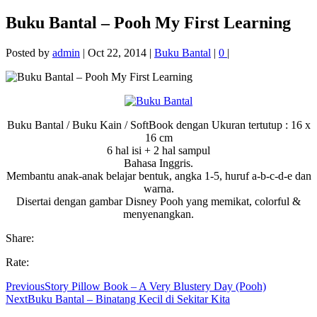
Buku Bantal – Pooh My First Learning
Posted by
admin
|
Oct 22, 2014
|
Buku Bantal
|
0
|
Buku Bantal / Buku Kain / SoftBook dengan Ukuran tertutup : 16 x
16 cm
6 hal isi + 2 hal sampul
Bahasa Inggris.
Membantu anak-anak belajar bentuk, angka 1-5, huruf a-b-c-d-e dan
warna.
Disertai dengan gambar Disney Pooh yang memikat, colorful &
menyenangkan.
Share:
Rate:
Previous
Story Pillow Book – A Very Blustery Day (Pooh)
Next
Buku Bantal – Binatang Kecil di Sekitar Kita