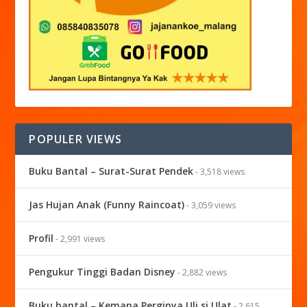
POPULER VIEWS
Buku Bantal – Surat-Surat Pendek
- 3,518 views
Jas Hujan Anak (Funny Raincoat)
- 3,059 views
Profil
- 2,991 views
Pengukur Tinggi Badan Disney
- 2,882 views
Buku bantal – Kemana Perginya Uli si Ulat
- 2,615