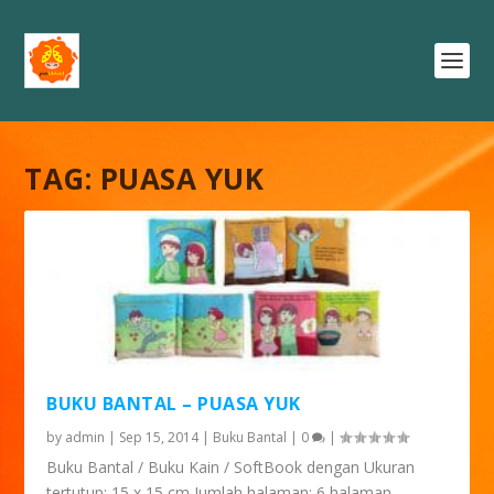
TAG:
PUASA YUK
BUKU BANTAL – PUASA YUK
by
admin
|
Sep 15, 2014
|
Buku Bantal
|
0
|
Buku Bantal / Buku Kain / SoftBook dengan Ukuran
tertutup: 15 x 15 cm Jumlah halaman: 6 halaman...