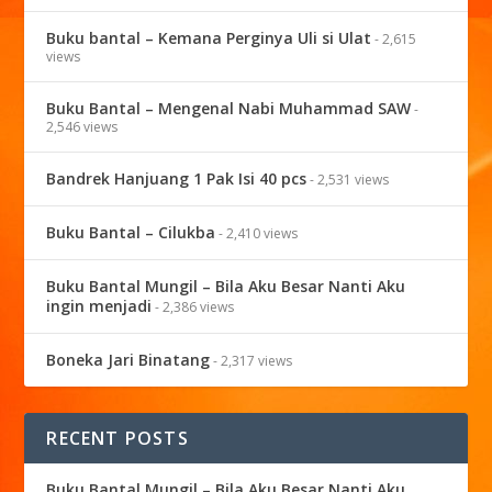
Buku bantal – Kemana Perginya Uli si Ulat
- 2,615
views
Buku Bantal – Mengenal Nabi Muhammad SAW
-
2,546 views
Bandrek Hanjuang 1 Pak Isi 40 pcs
- 2,531 views
Buku Bantal – Cilukba
- 2,410 views
Buku Bantal Mungil – Bila Aku Besar Nanti Aku
ingin menjadi
- 2,386 views
Boneka Jari Binatang
- 2,317 views
RECENT POSTS
Buku Bantal Mungil – Bila Aku Besar Nanti Aku