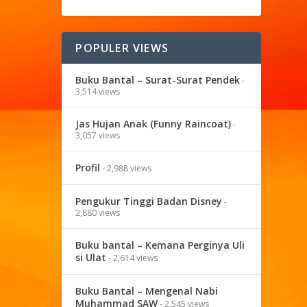
POPULER VIEWS
Buku Bantal – Surat-Surat Pendek
-
3,514 views
Jas Hujan Anak (Funny Raincoat)
-
3,057 views
Profil
- 2,988 views
Pengukur Tinggi Badan Disney
-
2,880 views
Buku bantal – Kemana Perginya Uli
si Ulat
- 2,614 views
Buku Bantal – Mengenal Nabi
Muhammad SAW
- 2,545 views