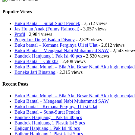
Populer Views
Buku Bantal – Surat-Surat Pendek
- 3,512 views
Jas Hujan Anak (Funny Raincoat)
- 3,057 views
Profil
- 2,984 views
Pengukur Tinggi Badan Disney
- 2,879 views
Buku bantal – Kemana Perginya Uli si Ulat
- 2,612 views
Buku Bantal – Mengenal Nabi Muhammad SAW
- 2,543 view
Bandrek Hanjuang 1 Pak Isi 40 pcs
- 2,530 views
Buku Bantal – Cilukba
- 2,408 views
Buku Bantal Mungil – Bila Aku Besar Nanti Aku ingin menjad
Boneka Jari Binatang
- 2,315 views
Recent Posts
Buku Bantal Mungil – Bila Aku Besar Nanti Aku ingin menjad
Buku Bantal – Mengenal Nabi Muhammad SAW
Buku bantal – Kemana Perginya Uli si Ulat
Buku Bantal – Surat-Surat Pendek
Bandrek Hanjuang 1 Pak Isi 40 pcs
Bandrek Hanjuang 1 Plastik Isi 5 pcs
Bajigur Hanjuang 1 Pak Isi 40 pcs
Bajigur Hanjuang 1 Plastik Isi 5 pcs