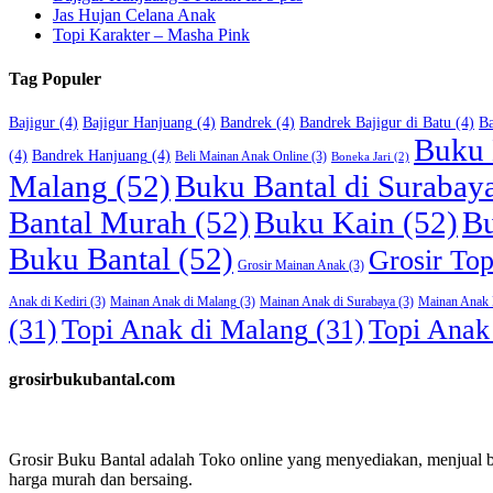
Jas Hujan Celana Anak
Topi Karakter – Masha Pink
Tag Populer
Bajigur
(4)
Bajigur Hanjuang
(4)
Bandrek
(4)
Bandrek Bajigur di Batu
(4)
Ba
Buku 
(4)
Bandrek Hanjuang
(4)
Beli Mainan Anak Online
(3)
Boneka Jari
(2)
Malang
(52)
Buku Bantal di Surabay
Bantal Murah
(52)
Buku Kain
(52)
Bu
Buku Bantal
(52)
Grosir To
Grosir Mainan Anak
(3)
Anak di Kediri
(3)
Mainan Anak di Malang
(3)
Mainan Anak di Surabaya
(3)
Mainan Anak
(31)
Topi Anak di Malang
(31)
Topi Anak
grosirbukubantal.com
Grosir Buku Bantal adalah Toko online yang menyediakan, menjual bu
harga murah dan bersaing.