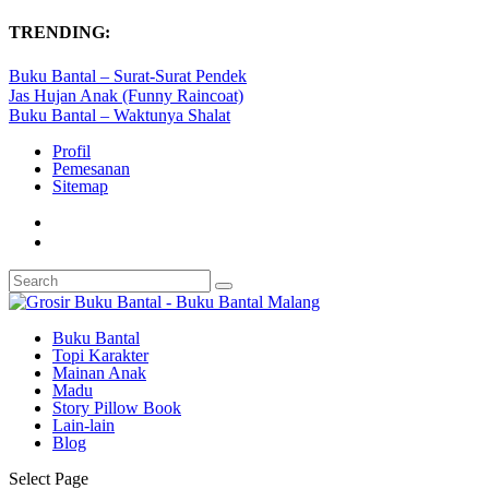
TRENDING:
Buku Bantal – Surat-Surat Pendek
Jas Hujan Anak (Funny Raincoat)
Buku Bantal – Waktunya Shalat
Profil
Pemesanan
Sitemap
Buku Bantal
Topi Karakter
Mainan Anak
Madu
Story Pillow Book
Lain-lain
Blog
Select Page