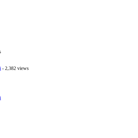
s
i
- 2,382 views
i