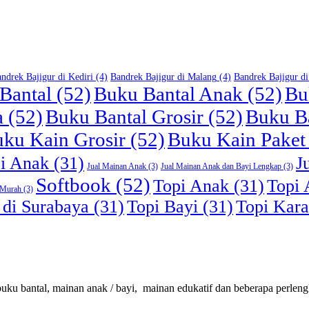
ndrek Bajigur di Kediri
(4)
Bandrek Bajigur di Malang
(4)
Bandrek Bajigur di
Bantal
(52)
Buku Bantal Anak
(52)
Bu
a
(52)
Buku Bantal Grosir
(52)
Buku B
ku Kain Grosir
(52)
Buku Kain Paket
pi Anak
(31)
J
Jual Mainan Anak
(3)
Jual Mainan Anak dan Bayi Lengkap
(3)
Softbook
(52)
Topi Anak
(31)
Topi 
 Murah
(3)
 di Surabaya
(31)
Topi Bayi
(31)
Topi Kara
ku bantal, mainan anak / bayi, mainan edukatif dan beberapa perlengk