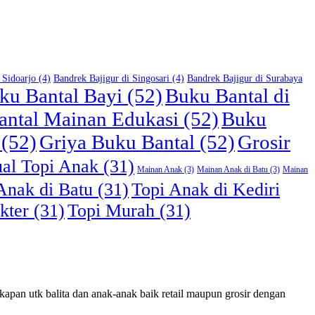
 Sidoarjo
(4)
Bandrek Bajigur di Singosari
(4)
Bandrek Bajigur di Surabaya
ku Bantal Bayi
(52)
Buku Bantal di
antal Mainan Edukasi
(52)
Buku
(52)
Griya Buku Bantal
(52)
Grosir
ual Topi Anak
(31)
Mainan Anak
(3)
Mainan Anak di Batu
(3)
Mainan
Anak di Batu
(31)
Topi Anak di Kediri
kter
(31)
Topi Murah
(31)
apan utk balita dan anak-anak baik retail maupun grosir dengan